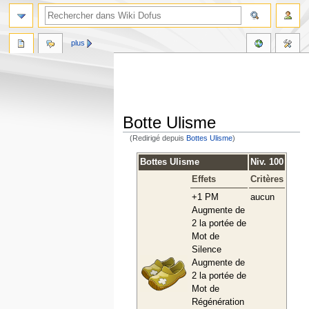
plus
Botte Ulisme
(Redirigé depuis
Bottes Ulisme
)
Aller
Aller
Bottes Ulisme
Niv. 100
à
à
Effets
Critères
la
la
navigation
recherche
+1 PM
aucun
Augmente de
2 la portée de
Mot de
Silence
Augmente de
2 la portée de
Mot de
Régénération