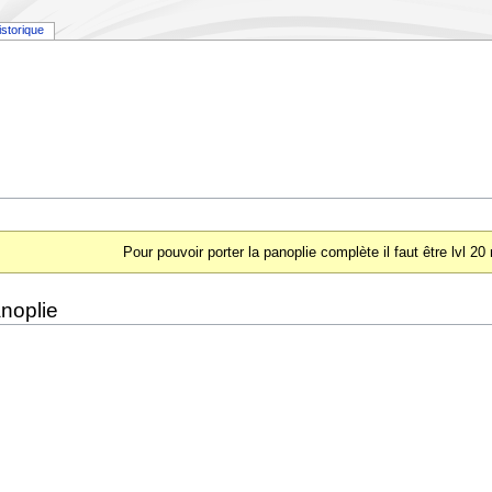
istorique
Pour pouvoir porter la panoplie complète il faut être lvl 2
noplie