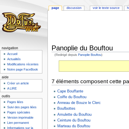
page
discussion
voir le texte source
h
Panoplie du Bouftou
navigation
Accueil
(Redirigé depuis
Panoplie Bouftou
)
Actualités
Aller
Aller
Modifications récentes
à
à
Notre page FaceBook
la
la
aide
navigation
recherche
7 éléments composent cette pa
Créer un article
A LIRE
Cape Bouffante
outils
Coiffe du Bouftou
Pages liées
Anneau de Bouze le Clerc
Suivi des pages liées
Boufbottes
Pages spéciales
Amulette du Bouftou
Version imprimable
Ceinture du Bouftou
Lien permanent
Marteau du Bouftou
Informations sur la