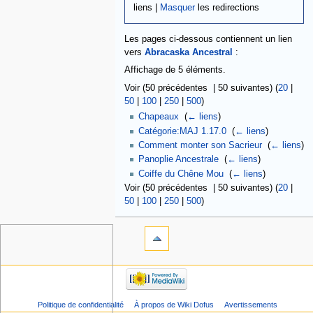
liens |
Masquer
les redirections
Les pages ci-dessous contiennent un lien
vers
Abracaska Ancestral
:
Affichage de 5 éléments.
Voir (50 précédentes | 50 suivantes) (
20
|
50
|
100
|
250
|
500
)
Chapeaux
‎
(
← liens
)
Catégorie:MAJ 1.17.0
‎
(
← liens
)
Comment monter son Sacrieur
‎
(
← liens
)
Panoplie Ancestrale
‎
(
← liens
)
Coiffe du Chêne Mou
‎
(
← liens
)
Voir (50 précédentes | 50 suivantes) (
20
|
50
|
100
|
250
|
500
)
Politique de confidentialité
À propos de Wiki Dofus
Avertissements