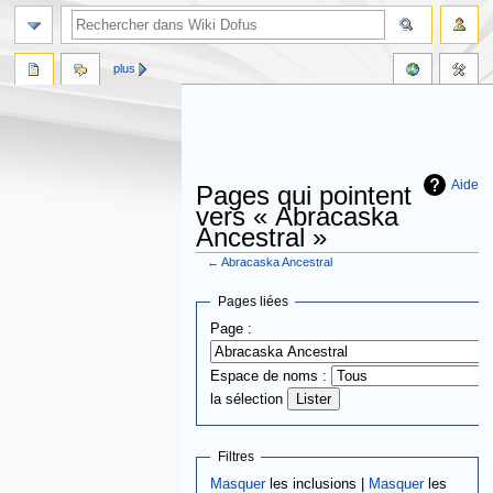
plus
Aide
Pages qui pointent
vers « Abracaska
Ancestral »
←
Abracaska Ancestral
Aller
Aller
Pages liées
à
à
Page :
la
la
navigation
recherche
Espace de noms :
la sélection
Filtres
Masquer
les inclusions |
Masquer
les