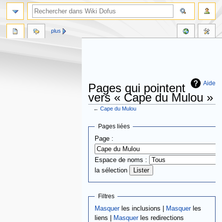
plus
Aide
Pages qui pointent
vers « Cape du Mulou »
←
Cape du Mulou
Aller
Aller
Pages liées
à
à
Page :
la
la
navigation
recherche
Espace de noms :
la sélection
Filtres
Masquer
les inclusions |
Masquer
les
liens |
Masquer
les redirections