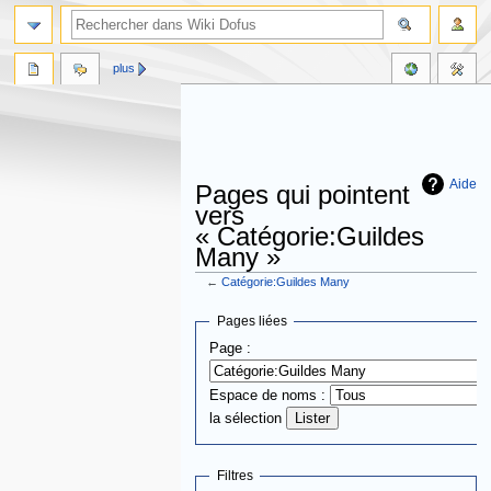
plus
Aide
Pages qui pointent
vers
« Catégorie:Guildes
Many »
←
Catégorie:Guildes Many
Aller
Aller
Pages liées
à
à
Page :
la
la
navigation
recherche
Espace de noms :
la sélection
Filtres