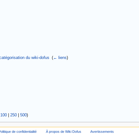
 catégorisation du wiki-dofus
‎
(
← liens
)
|
100
|
250
|
500
)
olitique de confidentialité
À propos de Wiki Dofus
Avertissements