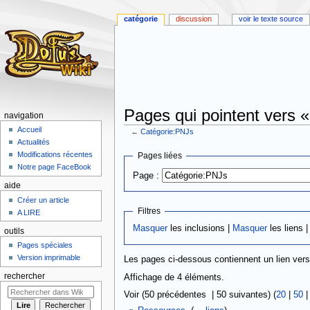
catégorie
discussion
voir le texte source
Pages qui pointent vers 
navigation
Accueil
←
Catégorie:PNJs
Actualités
Aller
Aller
Modifications récentes
Pages liées
à
à
Notre page FaceBook
Page :
la
la
aide
navigation
recherche
Créer un article
Filtres
A LIRE
Masquer
les inclusions |
Masquer
les liens 
outils
Pages spéciales
Version imprimable
Les pages ci-dessous contiennent un lien ver
rechercher
Affichage de 4 éléments.
Voir (50 précédentes | 50 suivantes) (
20
|
50