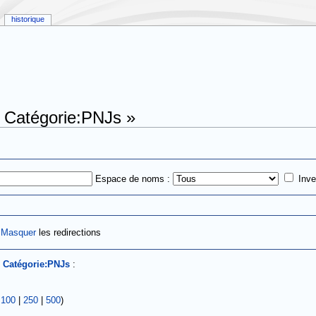
historique
« Catégorie:PNJs »
Espace de noms :
Inve
|
Masquer
les redirections
s
Catégorie:PNJs
:
|
100
|
250
|
500
)