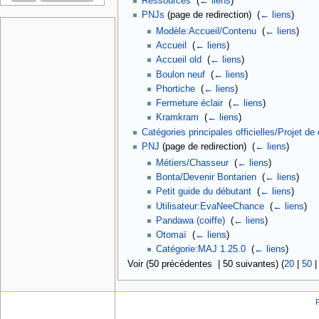
Ressources
‎
(
← liens
)
PNJs
(page de redirection) ‎
(
← liens
)
Modèle:Accueil/Contenu
‎
(
← liens
)
Accueil
‎
(
← liens
)
Accueil old
‎
(
← liens
)
Boulon neuf
‎
(
← liens
)
Phortiche
‎
(
← liens
)
Fermeture éclair
‎
(
← liens
)
Kramkram
‎
(
← liens
)
Catégories principales officielles/Projet de
PNJ
(page de redirection) ‎
(
← liens
)
Métiers/Chasseur
‎
(
← liens
)
Bonta/Devenir Bontarien
‎
(
← liens
)
Petit guide du débutant
‎
(
← liens
)
Utilisateur:EvaNeeChance
‎
(
← liens
)
Pandawa (coiffe)
‎
(
← liens
)
Otomaï
‎
(
← liens
)
Catégorie:MAJ 1.25.0
‎
(
← liens
)
Voir (50 précédentes | 50 suivantes) (
20
|
50
P