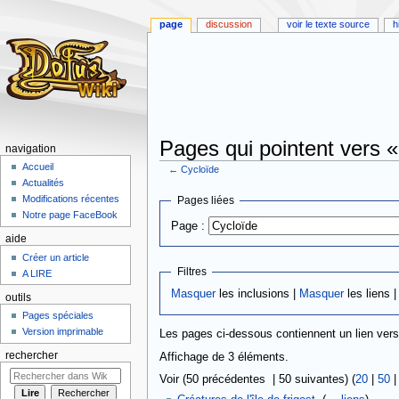
page
discussion
voir le texte source
h
Pages qui pointent vers «
navigation
Accueil
←
Cycloïde
Actualités
Aller
Aller
Modifications récentes
Pages liées
à
à
Notre page FaceBook
Page :
la
la
aide
navigation
recherche
Créer un article
Filtres
A LIRE
Masquer
les inclusions |
Masquer
les liens 
outils
Pages spéciales
Version imprimable
Les pages ci-dessous contiennent un lien ver
rechercher
Affichage de 3 éléments.
Voir (50 précédentes | 50 suivantes) (
20
|
50