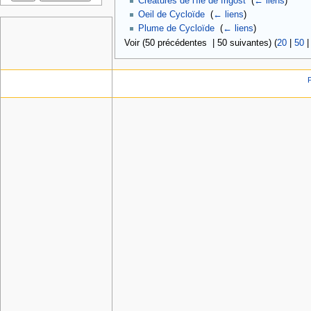
Créatures de l'île de frigost
‎
(
← liens
)
Oeil de Cycloïde
‎
(
← liens
)
Plume de Cycloïde
‎
(
← liens
)
Voir (50 précédentes | 50 suivantes) (
20
|
50
P