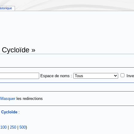
istorique
 Cycloïde »
Espace de noms :
Inve
|
Masquer
les redirections
s
Cycloïde
:
|
100
|
250
|
500
)