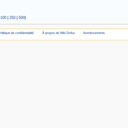
|
100
|
250
|
500
)
olitique de confidentialité
À propos de Wiki Dofus
Avertissements