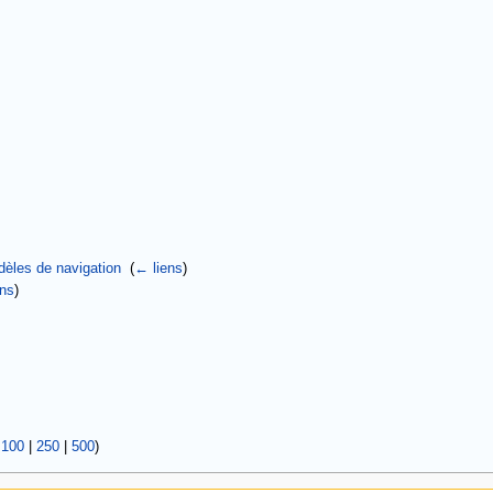
dèles de navigation
‎
(
← liens
)
ens
)
|
100
|
250
|
500
)