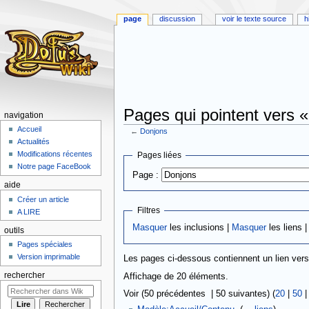
page
discussion
voir le texte source
h
Pages qui pointent vers 
navigation
Accueil
←
Donjons
Actualités
Aller
Aller
Modifications récentes
Pages liées
à
à
Notre page FaceBook
Page :
la
la
aide
navigation
recherche
Créer un article
Filtres
A LIRE
Masquer
les inclusions |
Masquer
les liens 
outils
Pages spéciales
Version imprimable
Les pages ci-dessous contiennent un lien ver
rechercher
Affichage de 20 éléments.
Voir (50 précédentes | 50 suivantes) (
20
|
50