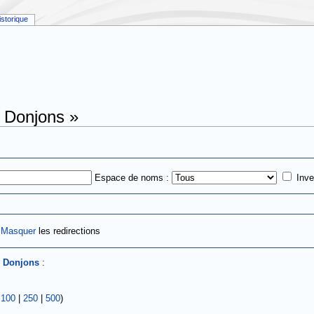
istorique
« Donjons »
Espace de noms :
Inve
|
Masquer
les redirections
s
Donjons
:
|
100
|
250
|
500
)