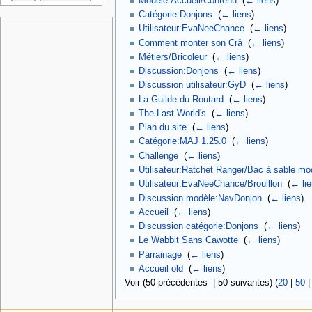
Modèle:Accueil/Contenu
‎
(
← liens
)
Catégorie:Donjons
‎
(
← liens
)
Utilisateur:EvaNeeChance
‎
(
← liens
)
Comment monter son Crâ
‎
(
← liens
)
Métiers/Bricoleur
‎
(
← liens
)
Discussion:Donjons
‎
(
← liens
)
Discussion utilisateur:GyD
‎
(
← liens
)
La Guilde du Routard
‎
(
← liens
)
The Last World's
‎
(
← liens
)
Plan du site
‎
(
← liens
)
Catégorie:MAJ 1.25.0
‎
(
← liens
)
Challenge
‎
(
← liens
)
Utilisateur:Ratchet Ranger/Bac à sable mo
Utilisateur:EvaNeeChance/Brouillon
‎
(
← li
Discussion modèle:NavDonjon
‎
(
← liens
)
Accueil
‎
(
← liens
)
Discussion catégorie:Donjons
‎
(
← liens
)
Le Wabbit Sans Cawotte
‎
(
← liens
)
Parrainage
‎
(
← liens
)
Accueil old
‎
(
← liens
)
Voir (50 précédentes | 50 suivantes) (
20
|
50