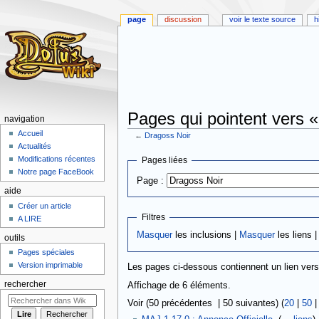
page
discussion
voir le texte source
h
Pages qui pointent vers 
navigation
Accueil
←
Dragoss Noir
Actualités
Aller
Aller
Modifications récentes
Pages liées
à
à
Notre page FaceBook
Page :
la
la
aide
navigation
recherche
Créer un article
Filtres
A LIRE
Masquer
les inclusions |
Masquer
les liens 
outils
Pages spéciales
Version imprimable
Les pages ci-dessous contiennent un lien ver
rechercher
Affichage de 6 éléments.
Voir (50 précédentes | 50 suivantes) (
20
|
50