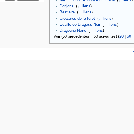
MAJ 1.17.0 : Annonce Officielle
‎
(
← liens
)
Donjons
‎
(
← liens
)
Bestiaire
‎
(
← liens
)
Créatures de la forêt
‎
(
← liens
)
Écaille de Dragoss Noir
‎
(
← liens
)
Dragoune Noire
‎
(
← liens
)
Voir (50 précédentes | 50 suivantes) (
20
|
50
P