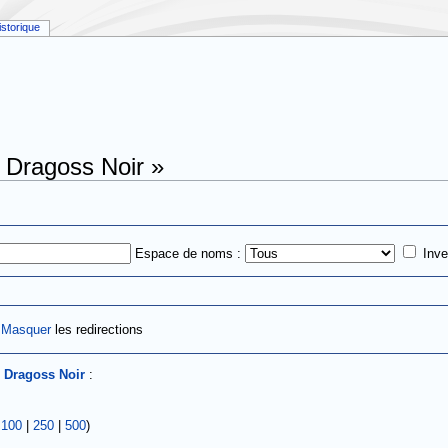
istorique
« Dragoss Noir »
Espace de noms :
Inve
|
Masquer
les redirections
s
Dragoss Noir
:
|
100
|
250
|
500
)