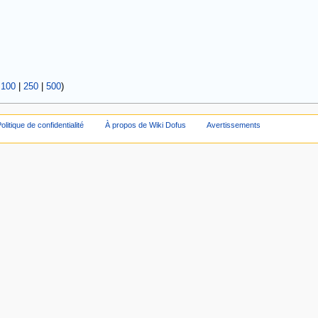
|
100
|
250
|
500
)
olitique de confidentialité
À propos de Wiki Dofus
Avertissements