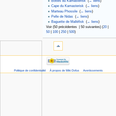
Bottes du Kamasterisk
‎
(
← liens
)
Cape du Kamasterisk
‎
(
← liens
)
Marteau Phossile
‎
(
← liens
)
Pelle de Nidas
‎
(
← liens
)
Baguette de Malléfisk
‎
(
← liens
)
Voir (50 précédentes | 50 suivantes) (
20
|
50
|
100
|
250
|
500
)
Politique de confidentialité
À propos de Wiki Dofus
Avertissements