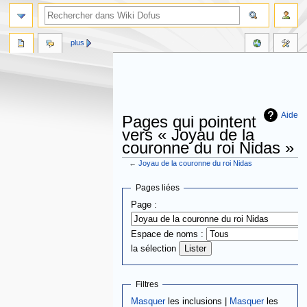
plus
Aide
Pages qui pointent
vers « Joyau de la
couronne du roi Nidas »
←
Joyau de la couronne du roi Nidas
Aller
Aller
Pages liées
à
à
Page :
la
la
navigation
recherche
Espace de noms :
la sélection
Filtres
Masquer
les inclusions |
Masquer
les