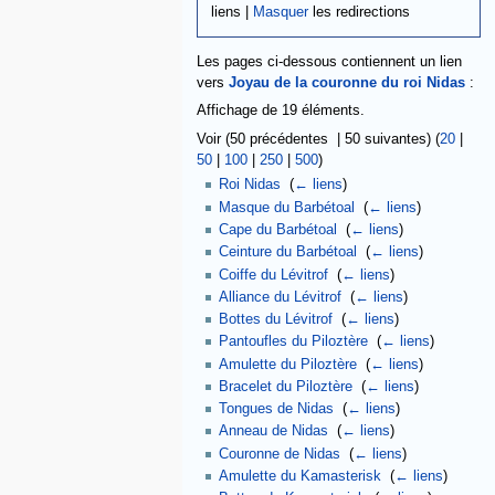
liens |
Masquer
les redirections
Les pages ci-dessous contiennent un lien
vers
Joyau de la couronne du roi Nidas
:
Affichage de 19 éléments.
Voir (50 précédentes | 50 suivantes) (
20
|
50
|
100
|
250
|
500
)
Roi Nidas
‎
(
← liens
)
Masque du Barbétoal
‎
(
← liens
)
Cape du Barbétoal
‎
(
← liens
)
Ceinture du Barbétoal
‎
(
← liens
)
Coiffe du Lévitrof
‎
(
← liens
)
Alliance du Lévitrof
‎
(
← liens
)
Bottes du Lévitrof
‎
(
← liens
)
Pantoufles du Piloztère
‎
(
← liens
)
Amulette du Piloztère
‎
(
← liens
)
Bracelet du Piloztère
‎
(
← liens
)
Tongues de Nidas
‎
(
← liens
)
Anneau de Nidas
‎
(
← liens
)
Couronne de Nidas
‎
(
← liens
)
Amulette du Kamasterisk
‎
(
← liens
)