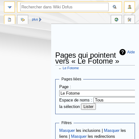
plus
Aide
Pages qui pointent
vers « Le Fotome »
←
Le Fotome
Aller
Aller
Pages liées
à
à
Page :
la
la
navigation
recherche
Espace de noms :
la sélection
Filtres
Masquer
les inclusions |
Masquer
les
liens |
Masquer
les redirections