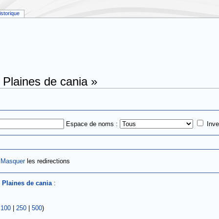
istorique
 Plaines de cania »
Espace de noms :
Inve
|
Masquer
les redirections
s
Plaines de cania
:
|
100
|
250
|
500
)