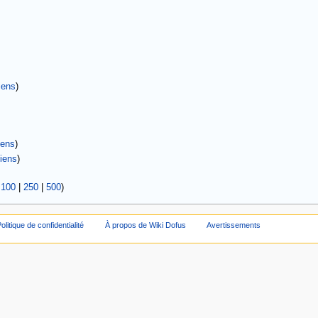
iens
)
iens
)
iens
)
|
100
|
250
|
500
)
olitique de confidentialité
À propos de Wiki Dofus
Avertissements