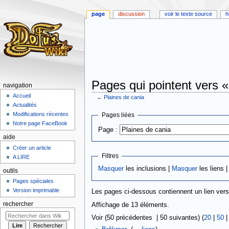
page
discussion
voir le texte source
h
Pages qui pointent vers «
navigation
Accueil
←
Plaines de cania
Actualités
Aller
Aller
Modifications récentes
Pages liées
à
à
Notre page FaceBook
Page :
la
la
aide
navigation
recherche
Créer un article
Filtres
A LIRE
Masquer
les inclusions |
Masquer
les liens 
outils
Pages spéciales
Version imprimable
Les pages ci-dessous contiennent un lien ver
rechercher
Affichage de 13 éléments.
Voir (50 précédentes | 50 suivantes) (
20
|
50