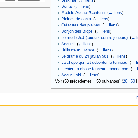
Brâkmar
‎
(
← liens
)
Bonta
‎
(
← liens
)
Modèle:Accueil/Contenu
‎
(
← liens
)
Plaines de cania
‎
(
← liens
)
Créatures des plaines
‎
(
← liens
)
Donjon des Blops
‎
(
← liens
)
Le mode JcJ (joueurs contre joueurs)
‎
(
← l
Accueil
‎
(
← liens
)
Utilisateur:Luvince
‎
(
← liens
)
Le drame du 24 javian 581
‎
(
← liens
)
La chope qui fait déborder le tonneau
‎
(
← l
Fichier:La chope tonneau-cabane.png
‎
(
← l
Accueil old
‎
(
← liens
)
Voir (50 précédentes | 50 suivantes) (
20
|
50
P