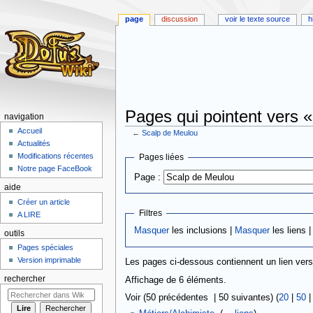
page
discussion
voir le texte source
h
Pages qui pointent vers 
navigation
Accueil
←
Scalp de Meulou
Actualités
Aller
Aller
Modifications récentes
Pages liées
à
à
Notre page FaceBook
Page :
la
la
aide
navigation
recherche
Créer un article
Filtres
A LIRE
Masquer
les inclusions |
Masquer
les liens 
outils
Pages spéciales
Version imprimable
Les pages ci-dessous contiennent un lien ver
rechercher
Affichage de 6 éléments.
Voir (50 précédentes | 50 suivantes) (
20
|
50