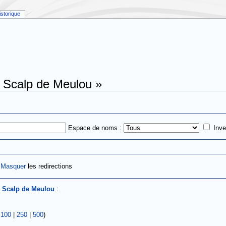
istorique
« Scalp de Meulou »
Espace de noms :
Inve
|
Masquer
les redirections
s
Scalp de Meulou
:
|
100
|
250
|
500
)