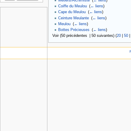
Métiers/Alchimiste
‎
(
← liens
)
Coiffe du Meulou
‎
(
← liens
)
Cape du Meulou
‎
(
← liens
)
Ceinture Meulante
‎
(
← liens
)
Meulou
‎
(
← liens
)
Bottes Précieuses
‎
(
← liens
)
Voir (50 précédentes | 50 suivantes) (
20
|
50
P