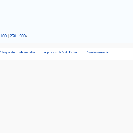
|
100
|
250
|
500
)
olitique de confidentialité
À propos de Wiki Dofus
Avertissements