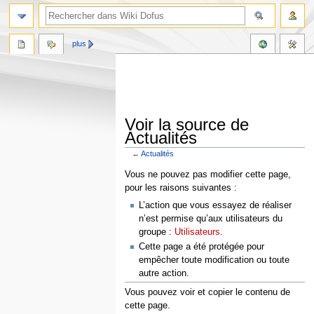
plus
Voir la source de
Actualités
←
Actualités
Aller
Aller
Vous ne pouvez pas modifier cette page,
à
à
pour les raisons suivantes :
la
la
L’action que vous essayez de réaliser
navigation
recherche
n’est permise qu’aux utilisateurs du
groupe :
Utilisateurs
.
Cette page a été protégée pour
empêcher toute modification ou toute
autre action.
Vous pouvez voir et copier le contenu de
cette page.