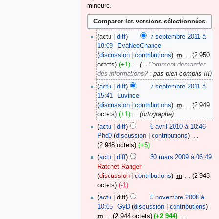
mineure.
actu
diff
7 septembre 2011 à
18:09
‎
EvaNeeChance
discussion
contributions
‎
m
2 950
octets
+1
‎
→‎Comment demander
des informations?
:
pas bien compris !!!
actu
diff
7 septembre 2011 à
15:41
‎
Luvince
discussion
contributions
‎
m
2 949
octets
+1
‎
ortographe
actu
diff
6 avril 2010 à 10:46
Phd0
discussion
contributions
‎
2 948 octets
+5
actu
diff
30 mars 2009 à 06:49
Ratchet Ranger
discussion
contributions
‎
m
2 943
octets
-1
actu
diff
5 novembre 2008 à
10:05
‎
GyD
discussion
contributions
m
2 944 octets
+2 944
‎