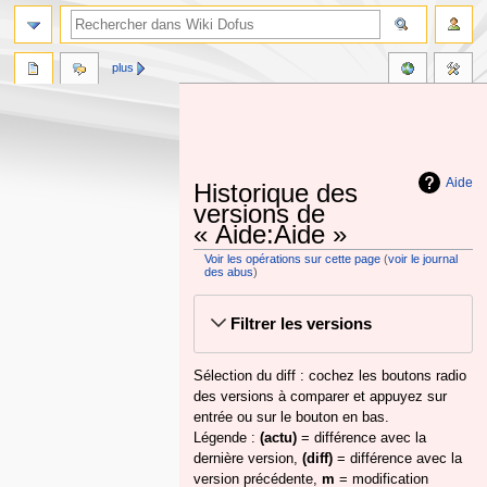
plus
Aide
Historique des
versions de
« Aide:Aide »
Voir les opérations sur cette page
(
voir le journal
des abus
)
Aller
Aller
Filtrer les versions
à
à
la
la
navigation
recherche
Sélection du diff : cochez les boutons radio
des versions à comparer et appuyez sur
entrée ou sur le bouton en bas.
Légende :
(actu)
= différence avec la
dernière version,
(diff)
= différence avec la
version précédente,
m
= modification