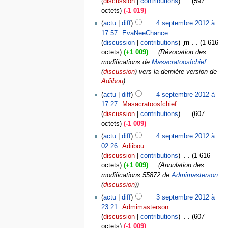
discussion
contributions
‎
597
octets
-1 019
actu
diff
4 septembre 2012 à
17:57
‎
EvaNeeChance
discussion
contributions
‎
m
1 616
octets
+1 009
‎
Révocation des
modifications de
Masacratoosfchief
(
discussion
) vers la dernière version de
Adiibou
actu
diff
4 septembre 2012 à
17:27
‎
Masacratoosfchief
discussion
contributions
‎
607
octets
-1 009
actu
diff
4 septembre 2012 à
02:26
‎
Adiibou
discussion
contributions
‎
1 616
octets
+1 009
‎
Annulation des
modifications 55872 de
Admimasterson
(
discussion
)
actu
diff
3 septembre 2012 à
23:21
‎
Admimasterson
discussion
contributions
‎
607
octets
-1 009