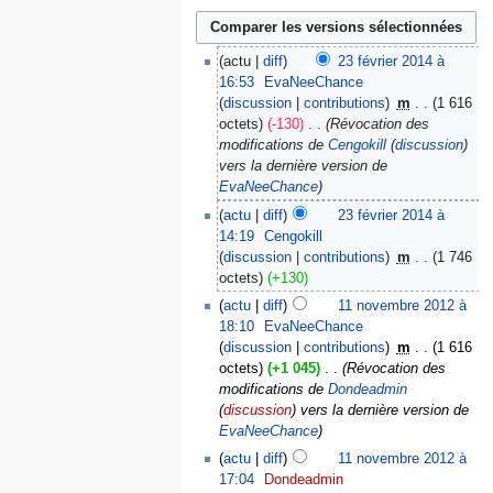
actu
diff
23 février 2014 à
16:53
‎
EvaNeeChance
discussion
contributions
‎
m
1 616
octets
-130
‎
Révocation des
modifications de
Cengokill
(
discussion
)
vers la dernière version de
EvaNeeChance
actu
diff
23 février 2014 à
14:19
‎
Cengokill
discussion
contributions
‎
m
1 746
octets
+130
actu
diff
11 novembre 2012 à
18:10
‎
EvaNeeChance
discussion
contributions
‎
m
1 616
octets
+1 045
‎
Révocation des
modifications de
Dondeadmin
(
discussion
) vers la dernière version de
EvaNeeChance
actu
diff
11 novembre 2012 à
17:04
‎
Dondeadmin