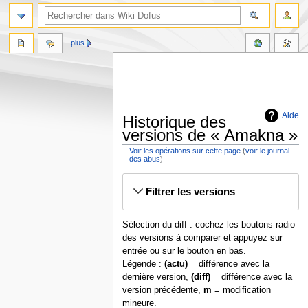
plus
Aide
Historique des
versions de « Amakna »
Voir les opérations sur cette page
(
voir le journal
des abus
)
Aller
Aller
Filtrer les versions
à
à
la
la
navigation
recherche
Sélection du diff : cochez les boutons radio
des versions à comparer et appuyez sur
entrée ou sur le bouton en bas.
Légende :
(actu)
= différence avec la
dernière version,
(diff)
= différence avec la
version précédente,
m
= modification
mineure.