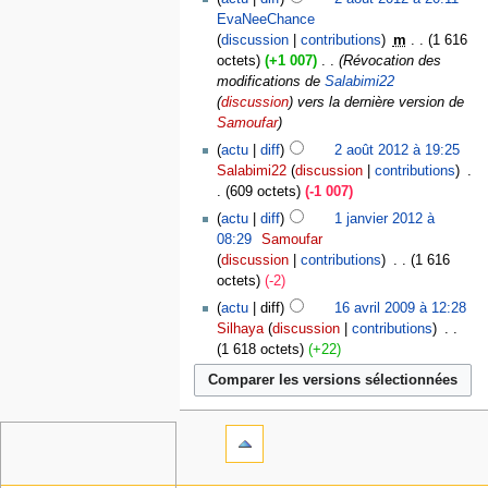
EvaNeeChance
discussion
contributions
‎
m
1 616
octets
+1 007
‎
Révocation des
modifications de
Salabimi22
(
discussion
) vers la dernière version de
Samoufar
actu
diff
2 août 2012 à 19:25
Salabimi22
discussion
contributions
‎
609 octets
-1 007
actu
diff
1 janvier 2012 à
08:29
‎
Samoufar
discussion
contributions
‎
1 616
octets
-2
actu
diff
16 avril 2009 à 12:28
Silhaya
discussion
contributions
‎
1 618 octets
+22