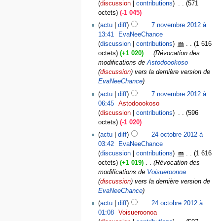
discussion
contributions
‎
571
octets
-1 045
actu
diff
7 novembre 2012 à
13:41
‎
EvaNeeChance
discussion
contributions
‎
m
1 616
octets
+1 020
‎
Révocation des
modifications de
Astodoookoso
(
discussion
) vers la dernière version de
EvaNeeChance
actu
diff
7 novembre 2012 à
06:45
‎
Astodoookoso
discussion
contributions
‎
596
octets
-1 020
actu
diff
24 octobre 2012 à
03:42
‎
EvaNeeChance
discussion
contributions
‎
m
1 616
octets
+1 019
‎
Révocation des
modifications de
Voisueroonoa
(
discussion
) vers la dernière version de
EvaNeeChance
actu
diff
24 octobre 2012 à
01:08
‎
Voisueroonoa