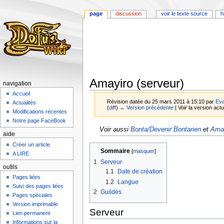
page
discussion
voir le texte source
h
Amayiro (serveur)
navigation
Accueil
Révision datée du 25 mars 2011 à 15:10 par
Ev
Actualités
(
diff
)
← Version précédente
| Voir la version actu
Modifications récentes
Notre page FaceBook
Aller
Aller
Voir aussi
Bonta/Devenir Bontarien
et
Amay
aide
à
à
Créer un article
la
la
Sommaire
A LIRE
navigation
recherche
1
Serveur
outils
1.1
Date de création
Pages liées
1.2
Langue
Suivi des pages liées
2
Guildes
Pages spéciales
Version imprimable
Serveur
Lien permanent
Informations sur la