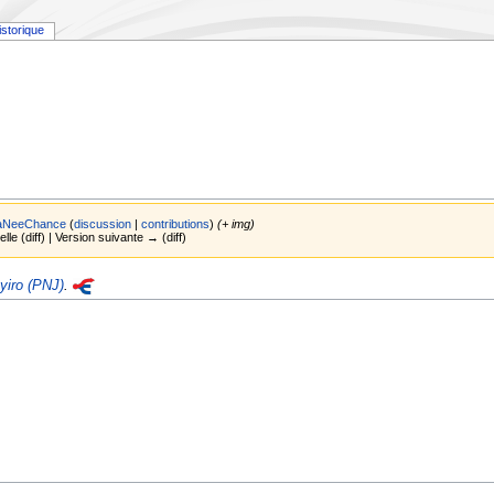
istorique
aNeeChance
(
discussion
|
contributions
)
(+ img)
elle (diff) | Version suivante → (diff)
iro (PNJ)
.