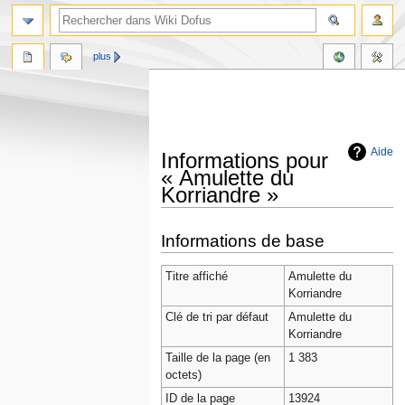
plus
Aide
Informations pour
« Amulette du
Korriandre »
Aller
Aller
Informations de base
à
à
la
la
Titre affiché
Amulette du
navigation
recherche
Korriandre
Clé de tri par défaut
Amulette du
Korriandre
Taille de la page (en
1 383
octets)
ID de la page
13924