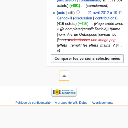
discussion
contributions
‎
m
1 307
octets
+891
‎
complément
actu
diff
21 avril 2012 à 19:11
Cengokill
discussion
contributions
‎
416 octets
+416
‎
Page créée avec
« {{a completer|remplir l'article}} {{arme
|nom=Arc de Ontanporin |niveau=56
|image=
selectionner une image.png
|effets= remplir les effets |mains=? |P...
»
Politique de confidentialité
À propos de Wiki Dofus
Avertissements