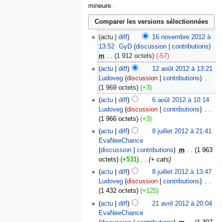
mineure.
actu
diff
16 novembre 2012 à
13:52
‎
GyD
discussion
contributions
m
1 912 octets
-57
actu
diff
12 août 2012 à 13:21
Ludoveg
discussion
contributions
‎
1 969 octets
+3
actu
diff
6 août 2012 à 10:14
Ludoveg
discussion
contributions
‎
1 966 octets
+3
actu
diff
8 juillet 2012 à 21:41
EvaNeeChance
discussion
contributions
‎
m
1 963
octets
+531
‎
+ cats
actu
diff
8 juillet 2012 à 13:47
Ludoveg
discussion
contributions
‎
1 432 octets
+125
actu
diff
21 avril 2012 à 20:04
EvaNeeChance