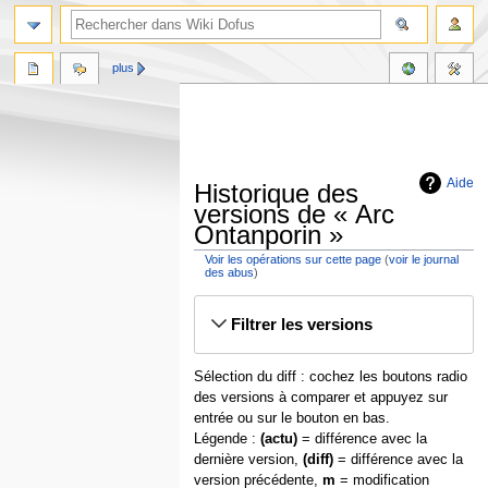
plus
Aide
Historique des
versions de « Arc
Ontanporin »
Voir les opérations sur cette page
(
voir le journal
des abus
)
Aller
Aller
Filtrer les versions
à
à
la
la
navigation
recherche
Sélection du diff : cochez les boutons radio
des versions à comparer et appuyez sur
entrée ou sur le bouton en bas.
Légende :
(actu)
= différence avec la
dernière version,
(diff)
= différence avec la
version précédente,
m
= modification