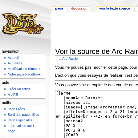
page
discussion
voir le texte source
Voir la source de Arc Rain
navigation
Accueil
←
Arc Rainier
Actualités
Aller
Aller
Vous ne pouvez pas modifier cette page, pour l
Modifications récentes
à
à
Notre page FaceBook
L’action que vous essayez de réaliser n’est pe
la
la
aide
navigation
recherche
Vous pouvez voir et copier le contenu de cett
Créer un article
A LIRE
outils
Pages liées
Suivi des pages liées
Pages spéciales
Informations sur la
page