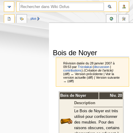
plus
Bois de Noyer
Révision datée du 28 janvier 2007 à
09:53 par
Trizolakai
(
discussion
|
contributions
)
(Création de l'article)
(diff) ← Version précédente | Voir la
version actuelle (diff) | Version suivante
→ (diff)
Aller
Aller
Bois de Noyer
Niv. 20
à
à
Description
la
la
navigation
recherche
Le Bois de Noyer est très
utilisé pour confectionner
des meubles. Pour des
raisons obscures, certains