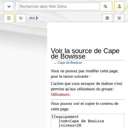
plus
Voir la source de Cape
de Bowisse
←
Cape de Bowisse
Aller
Aller
Vous ne pouvez pas modifier cette page,
à
à
pour la raison suivante :
la
la
L’action que vous essayez de réaliser n’est
navigation
recherche
permise qu’aux utilisateurs du groupe :
Utilisateurs
.
Vous pouvez voir et copier le contenu de
cette page.