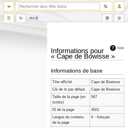
plus
Aide
Informations pour
« Cape de Bowisse »
Aller
Aller
Informations de base
à
à
la
la
Titre affiché
Cape de Bowisse
navigation
recherche
Clé de tri par défaut
Cape de Bowisse
Taille de la page (en
567
octets)
ID de la page
4501
Langue du contenu
fr - français
de la page