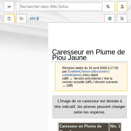
plus
Caresseur en Plume de
Piou Jaune
Révision datée du 16 avril 2008 à 17:00
par
EvaNeeChance
(
discussion
|
contributions
)
(niou objet)
(diff) ← Version précédente | Voir la
version actuelle (diff) | Version suivante
→ (diff)
Aller
Aller
L'image de ce caresseur est donnée à
à
à
titre indicatif, les plumes peuvent changer
la
la
selon les espéces.
navigation
recherche
Caresseur en Plume de
Niv. 1