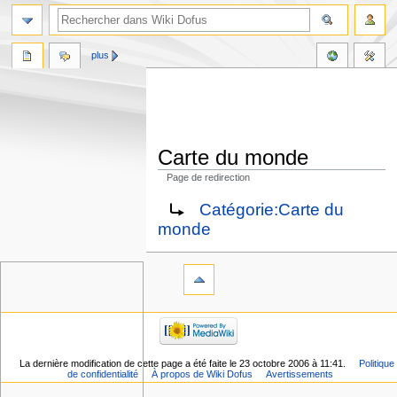
plus
Carte du monde
Page de redirection
Aller
Aller
Rediriger vers :
Catégorie:Carte du
à
à
monde
la
la
navigation
recherche
La dernière modification de cette page a été faite le 23 octobre 2006 à 11:41.
Politique
de confidentialité
À propos de Wiki Dofus
Avertissements