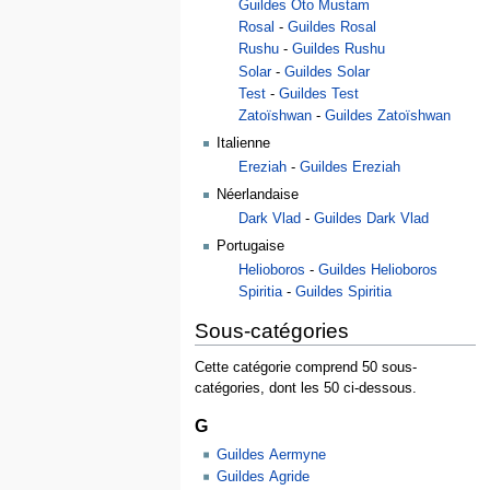
Guildes Oto Mustam
Rosal
-
Guildes Rosal
Rushu
-
Guildes Rushu
Solar
-
Guildes Solar
Test
-
Guildes Test
Zatoïshwan
-
Guildes Zatoïshwan
Italienne
Ereziah
-
Guildes Ereziah
Néerlandaise
Dark Vlad
-
Guildes Dark Vlad
Portugaise
Helioboros
-
Guildes Helioboros
Spiritia
-
Guildes Spiritia
Sous-catégories
Cette catégorie comprend 50 sous-
catégories, dont les 50 ci-dessous.
G
Guildes Aermyne
Guildes Agride