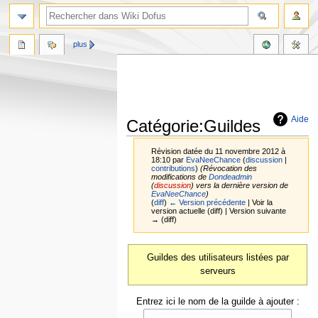
plus
Aide
Catégorie:Guildes
Révision datée du 11 novembre 2012 à
18:10 par
EvaNeeChance
(
discussion
|
contributions
)
(Révocation des
modifications de
Dondeadmin
(
discussion
) vers la dernière version de
EvaNeeChance
)
(
diff
)
← Version précédente
| Voir la
version actuelle (diff) | Version suivante
→ (diff)
Aller
Aller
Guildes des utilisateurs listées par
à
à
serveurs
la
la
navigation
recherche
Entrez ici le nom de la guilde à ajouter :