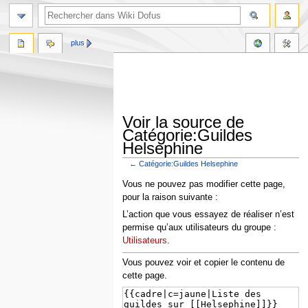
plus
Voir la source de
Catégorie:Guildes
Helsephine
←
Catégorie:Guildes Helsephine
Aller
Aller
Vous ne pouvez pas modifier cette page,
à
à
pour la raison suivante :
la
la
L’action que vous essayez de réaliser n’est
navigation
recherche
permise qu’aux utilisateurs du groupe :
Utilisateurs
.
Vous pouvez voir et copier le contenu de
cette page.