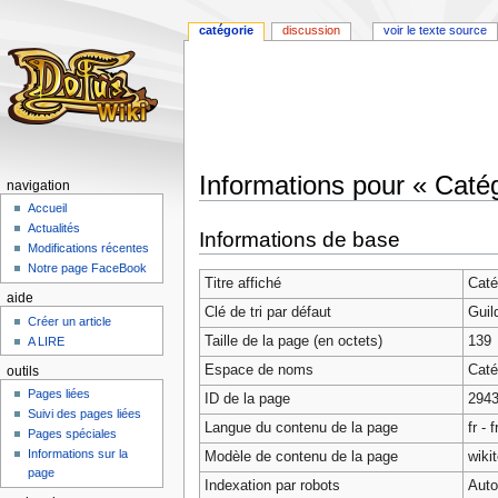
catégorie
discussion
voir le texte source
Informations pour « Caté
navigation
Accueil
Aller
Aller
Actualités
Informations de base
à
à
Modifications récentes
la
la
Notre page FaceBook
Titre affiché
Caté
navigation
recherche
aide
Clé de tri par défaut
Guil
Créer un article
Taille de la page (en octets)
139
A LIRE
Espace de noms
Caté
outils
Pages liées
ID de la page
294
Suivi des pages liées
Langue du contenu de la page
fr - 
Pages spéciales
Informations sur la
Modèle de contenu de la page
wiki
page
Indexation par robots
Auto