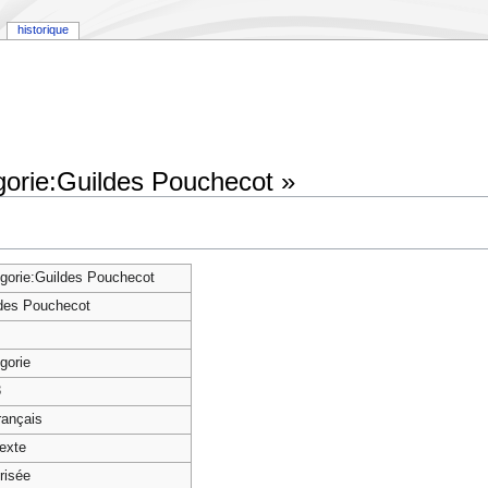
historique
gorie:Guildes Pouchecot »
gorie:Guildes Pouchecot
des Pouchecot
gorie
3
français
texte
risée