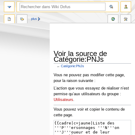
plus
Voir la source de
Catégorie:PNJs
←
Catégorie:PNJs
Aller
Aller
Vous ne pouvez pas modifier cette page,
à
à
pour la raison suivante :
la
la
L’action que vous essayez de réaliser n’est
navigation
recherche
permise qu’aux utilisateurs du groupe :
Utilisateurs
.
Vous pouvez voir et copier le contenu de
cette page.