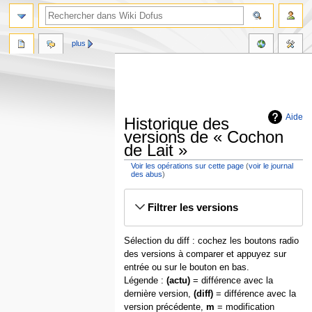
plus
Aide
Historique des
versions de « Cochon
de Lait »
Voir les opérations sur cette page
(
voir le journal
des abus
)
Aller
Aller
Filtrer les versions
à
à
la
la
navigation
recherche
Sélection du diff : cochez les boutons radio
des versions à comparer et appuyez sur
entrée ou sur le bouton en bas.
Légende :
(actu)
= différence avec la
dernière version,
(diff)
= différence avec la
version précédente,
m
= modification