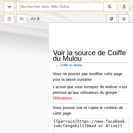
plus
Voir la source de Coiffe
du Mulou
←
Coiffe du Mulou
Aller
Aller
Vous ne pouvez pas modifier cette page,
à
à
pour la raison suivante :
la
la
L’action que vous essayez de réaliser n’est
navigation
recherche
permise qu’aux utilisateurs du groupe :
Utilisateurs
.
Vous pouvez voir et copier le contenu de
cette page.