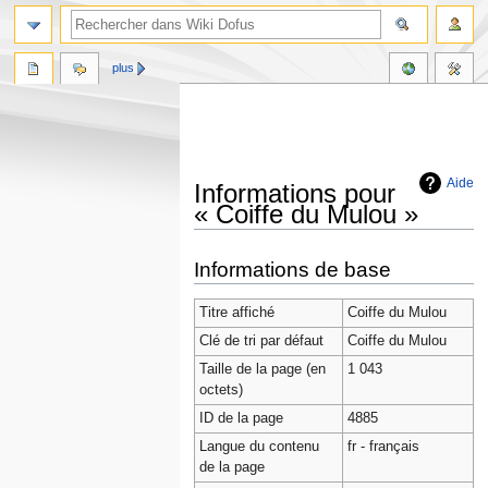
plus
Aide
Informations pour
« Coiffe du Mulou »
Aller
Aller
Informations de base
à
à
la
la
Titre affiché
Coiffe du Mulou
navigation
recherche
Clé de tri par défaut
Coiffe du Mulou
Taille de la page (en
1 043
octets)
ID de la page
4885
Langue du contenu
fr - français
de la page