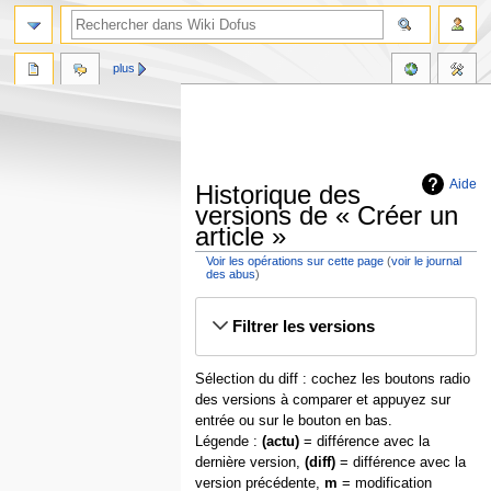
plus
Aide
Historique des
versions de « Créer un
article »
Voir les opérations sur cette page
(
voir le journal
des abus
)
Aller
Aller
Filtrer les versions
à
à
la
la
navigation
recherche
Sélection du diff : cochez les boutons radio
des versions à comparer et appuyez sur
entrée ou sur le bouton en bas.
Légende :
(actu)
= différence avec la
dernière version,
(diff)
= différence avec la
version précédente,
m
= modification