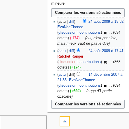
mineure.
actu
diff
24 août 2009 à 19:32
EvaNeeChance
discussion
contributions
‎
m
694
octets
-174
‎
oui, c'est possible,
mais mieux vaut ne pas le dire
actu
diff
24 août 2009 à 17:41
Ratchet Ranger
discussion
contributions
‎
m
868
octets
+174
actu
diff
14 décembre 2007 à
21:35
‎
EvaNeeChance
discussion
contributions
‎
m
694
octets
+694
‎
supp d'1 partie
obsolete