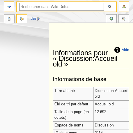
plus
Aide
Informations pour
« Discussion:Accueil
old »
Aller
Aller
Informations de base
à
à
la
la
Titre affiché
Discussion:Accueil
navigation
recherche
old
Clé de tri par défaut
Accueil old
Taille de la page (en
12 692
octets)
Espace de noms
Discussion
ID de la page
2114