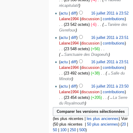
23 538 octets
-4
‎
→‎Tableau
récapitulatif
actu
diff
16 juillet 2011 à 23:52
Lalane1994
discussion
contributions
23 542 octets
-6
‎
→‎Tanière des
Givrefoux
actu
diff
16 juillet 2011 à 23:51
Lalane1994
discussion
contributions
23 548 octets
+56
‎
→‎Sanctuaire des Dragoeufs
actu
diff
16 juillet 2011 à 23:51
Lalane1994
discussion
contributions
23 492 octets
+38
‎
→‎Salle du
Minotot
actu
diff
16 juillet 2011 à 23:50
Lalane1994
discussion
contributions
23 454 octets
+205
‎
→‎La Serre
du Royalmouth
(les plus récentes |
les plus anciennes
) Voir
(50 plus récentes |
50 plus anciennes
) (
20
|
50
|
100
|
250
|
500
)