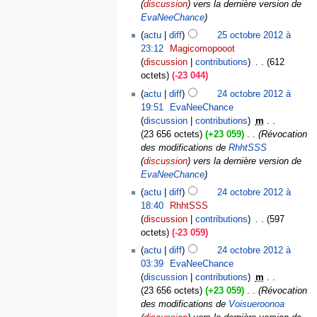
(
discussion
) vers la dernière version de
EvaNeeChance
actu
diff
25 octobre 2012 à
23:12
‎
Magicomopooot
discussion
contributions
‎
612
octets
-23 044
actu
diff
24 octobre 2012 à
19:51
‎
EvaNeeChance
discussion
contributions
‎
m
23 656 octets
+23 059
‎
Révocation
des modifications de
RhhtSSS
(
discussion
) vers la dernière version de
EvaNeeChance
actu
diff
24 octobre 2012 à
18:40
‎
RhhtSSS
discussion
contributions
‎
597
octets
-23 059
actu
diff
24 octobre 2012 à
03:39
‎
EvaNeeChance
discussion
contributions
‎
m
23 656 octets
+23 059
‎
Révocation
des modifications de
Voisueroonoa