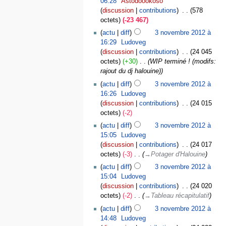
06:28
‎
Astodoookoso
discussion
contributions
‎
578
octets
-23 467
actu
diff
3 novembre 2012 à
16:29
‎
Ludoveg
discussion
contributions
‎
24 045
octets
+30
‎
WIP terminé ! (modifs:
rajout du dj halouine)
actu
diff
3 novembre 2012 à
16:26
‎
Ludoveg
discussion
contributions
‎
24 015
octets
-2
actu
diff
3 novembre 2012 à
15:05
‎
Ludoveg
discussion
contributions
‎
24 017
octets
-3
‎
→‎Potager d'Halouine
actu
diff
3 novembre 2012 à
15:04
‎
Ludoveg
discussion
contributions
‎
24 020
octets
-2
‎
→‎Tableau récapitulatif
actu
diff
3 novembre 2012 à
14:48
‎
Ludoveg