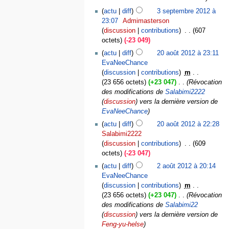
actu
diff
3 septembre 2012 à
23:07
‎
Admimasterson
discussion
contributions
‎
607
octets
-23 049
actu
diff
20 août 2012 à 23:11
EvaNeeChance
discussion
contributions
‎
m
23 656 octets
+23 047
‎
Révocation
des modifications de
Salabimi2222
(
discussion
) vers la dernière version de
EvaNeeChance
actu
diff
20 août 2012 à 22:28
Salabimi2222
discussion
contributions
‎
609
octets
-23 047
actu
diff
2 août 2012 à 20:14
EvaNeeChance
discussion
contributions
‎
m
23 656 octets
+23 047
‎
Révocation
des modifications de
Salabimi22
(
discussion
) vers la dernière version de
Feng-yu-helse