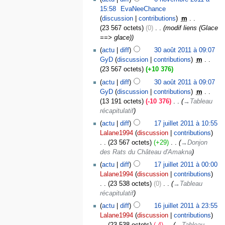
15:58
‎
EvaNeeChance
discussion
contributions
‎
m
23 567 octets
0
‎
modif liens (Glace
==> glace)
actu
diff
30 août 2011 à 09:07
GyD
discussion
contributions
‎
m
23 567 octets
+10 376
actu
diff
30 août 2011 à 09:07
GyD
discussion
contributions
‎
m
13 191 octets
-10 376
‎
→‎Tableau
récapitulatif
actu
diff
17 juillet 2011 à 10:55
Lalane1994
discussion
contributions
23 567 octets
+29
‎
→‎Donjon
des Rats du Château d'Amakna
actu
diff
17 juillet 2011 à 00:00
Lalane1994
discussion
contributions
23 538 octets
0
‎
→‎Tableau
récapitulatif
actu
diff
16 juillet 2011 à 23:55
Lalane1994
discussion
contributions