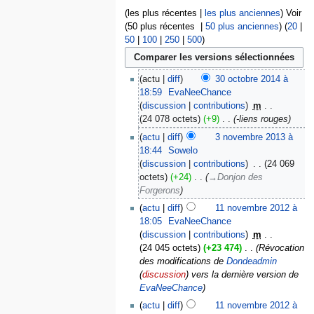
(les plus récentes |
les plus anciennes
) Voir
(50 plus récentes |
50 plus anciennes
) (
20
|
50
|
100
|
250
|
500
)
actu
diff
30 octobre 2014 à
18:59
‎
EvaNeeChance
discussion
contributions
‎
m
24 078 octets
+9
‎
-liens rouges
actu
diff
3 novembre 2013 à
18:44
‎
Sowelo
discussion
contributions
‎
24 069
octets
+24
‎
→‎Donjon des
Forgerons
actu
diff
11 novembre 2012 à
18:05
‎
EvaNeeChance
discussion
contributions
‎
m
24 045 octets
+23 474
‎
Révocation
des modifications de
Dondeadmin
(
discussion
) vers la dernière version de
EvaNeeChance
actu
diff
11 novembre 2012 à