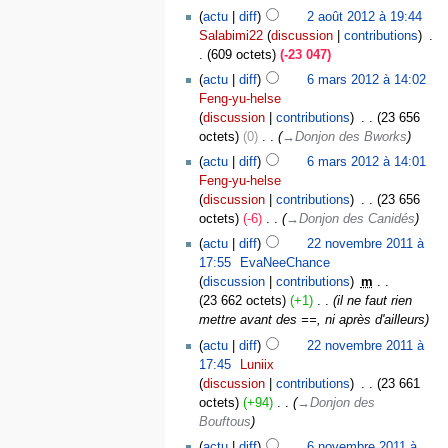
actu
diff
2 août 2012 à 19:44
Salabimi22
discussion
contributions
‎
609 octets
-23 047
actu
diff
6 mars 2012 à 14:02
Feng-yu-helse
discussion
contributions
‎
23 656
octets
0
‎
→‎Donjon des Bworks
actu
diff
6 mars 2012 à 14:01
Feng-yu-helse
discussion
contributions
‎
23 656
octets
-6
‎
→‎Donjon des Canidés
actu
diff
22 novembre 2011 à
17:55
‎
EvaNeeChance
discussion
contributions
‎
m
23 662 octets
+1
‎
il ne faut rien
mettre avant des ==, ni après d'ailleurs
actu
diff
22 novembre 2011 à
17:45
‎
Luniix
discussion
contributions
‎
23 661
octets
+94
‎
→‎Donjon des
Bouftous
actu
diff
6 novembre 2011 à