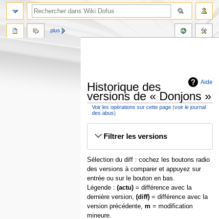
plus
Aide
Historique des
versions de « Donjons »
Voir les opérations sur cette page
(
voir le journal
des abus
)
Aller
Aller
Filtrer les versions
à
à
la
la
navigation
recherche
Sélection du diff : cochez les boutons radio
des versions à comparer et appuyez sur
entrée ou sur le bouton en bas.
Légende :
(actu)
= différence avec la
dernière version,
(diff)
= différence avec la
version précédente,
m
= modification
mineure.