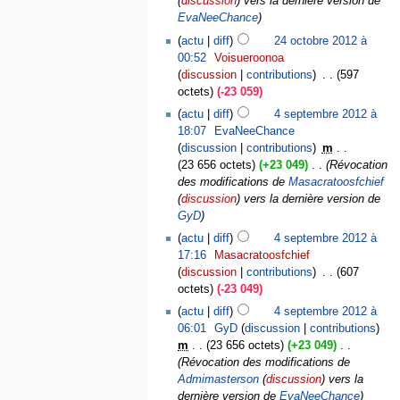
(
discussion
) vers la dernière version de
EvaNeeChance
actu
diff
24 octobre 2012 à
00:52
‎
Voisueroonoa
discussion
contributions
‎
597
octets
-23 059
actu
diff
4 septembre 2012 à
18:07
‎
EvaNeeChance
discussion
contributions
‎
m
23 656 octets
+23 049
‎
Révocation
des modifications de
Masacratoosfchief
(
discussion
) vers la dernière version de
GyD
actu
diff
4 septembre 2012 à
17:16
‎
Masacratoosfchief
discussion
contributions
‎
607
octets
-23 049
actu
diff
4 septembre 2012 à
06:01
‎
GyD
discussion
contributions
m
23 656 octets
+23 049
‎
Révocation des modifications de
Admimasterson
(
discussion
) vers la
dernière version de
EvaNeeChance