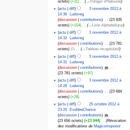
octets
+11
‎
→‎Potager d'Halouine
actu
diff
3 novembre 2012 à
14:36
‎
Ludoveg
discussion
contributions
‎
23 935
octets
+154
‎
→‎Liste Alphabétique
actu
diff
3 novembre 2012 à
14:32
‎
Ludoveg
discussion
contributions
‎
23 781
octets
0
‎
→‎Tableau récapitulatif
actu
diff
3 novembre 2012 à
14:31
‎
Ludoveg
discussion
contributions
‎
m
23 781 octets
+97
actu
diff
3 novembre 2012 à
14:28
‎
Ludoveg
discussion
contributions
‎
23 684
octets
+28
actu
diff
25 octobre 2012 à
23:20
‎
EvaNeeChance
discussion
contributions
‎
m
23 656 octets
+23 044
‎
Révocation
des modifications de
Magicomopooot