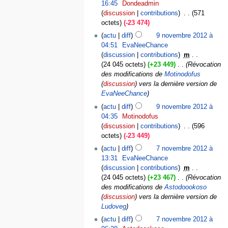
16:45
‎
Dondeadmin
discussion
contributions
‎
571
octets
-23 474
actu
diff
9 novembre 2012 à
04:51
‎
EvaNeeChance
discussion
contributions
‎
m
24 045 octets
+23 449
‎
Révocation
des modifications de
Motinodofus
(
discussion
) vers la dernière version de
EvaNeeChance
actu
diff
9 novembre 2012 à
04:35
‎
Motinodofus
discussion
contributions
‎
596
octets
-23 449
actu
diff
7 novembre 2012 à
13:31
‎
EvaNeeChance
discussion
contributions
‎
m
24 045 octets
+23 467
‎
Révocation
des modifications de
Astodoookoso
(
discussion
) vers la dernière version de
Ludoveg
actu
diff
7 novembre 2012 à