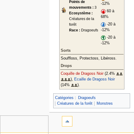
Points de
-12%
mouvements :
3
60 à
Ecosystème :
68%
Créatures de la
-20 à
forêt
-12%
Race :
Dragoeufs
-20 à
-12%
Sorts
Souffloss, Protectoss, Libéross.
Drops
Coquille de Dragoss Noir
(2.4%
),
Ecaille de Dragoss Noir
(14%
).
Catégories
:
Dragoeufs
Créatures de la forêt
Monstres