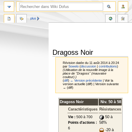
plus
Dragoss Noir
Révision datée du 11 août 2014 à 20:24
par
Sowelo
(
discussion
|
contributions
)
(Utilisation de la nouvelle image à la
place de "Dragoss" (mauvaise
couleur).)
(
diff
)
← Version précédente
| Voir la
version actuelle (diff) | Version suivante
→ (diff)
Aller
Aller
Dragoss Noir
Niv. 50 à 58
à
à
Caractéristiques
Résistances
la
la
navigation
recherche
Vie :
500 à 700
50 à
Points d'actions :
58%
6
-20 à