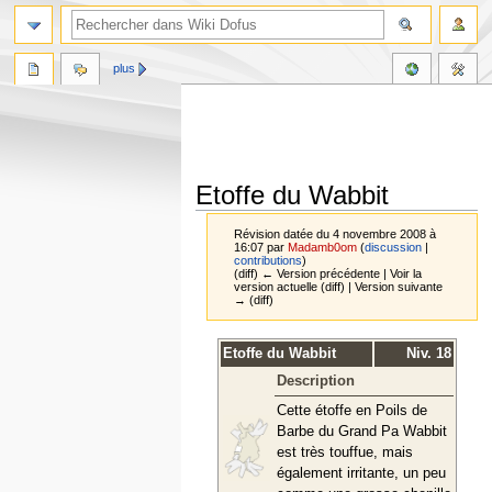
plus
Etoffe du Wabbit
Révision datée du 4 novembre 2008 à
16:07 par
Madamb0om
(
discussion
|
contributions
)
(diff) ← Version précédente | Voir la
version actuelle (diff) | Version suivante
→ (diff)
Aller
Aller
Etoffe du Wabbit
Niv. 18
à
à
Description
la
la
navigation
recherche
Cette étoffe en Poils de
Barbe du Grand Pa Wabbit
est très touffue, mais
également irritante, un peu