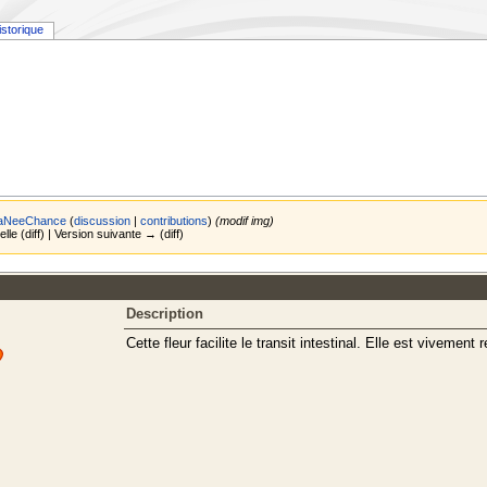
istorique
aNeeChance
(
discussion
|
contributions
)
(modif img)
elle (diff) | Version suivante → (diff)
Description
Cette fleur facilite le transit intestinal. Elle est viveme