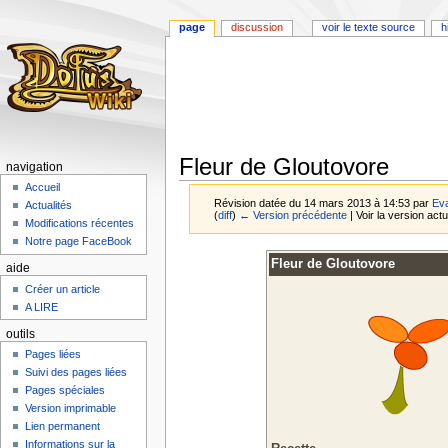
page
discussion
voir le texte source
h
Fleur de Gloutovore
navigation
Accueil
Révision datée du 14 mars 2013 à 14:53 par
Ev
Actualités
(
diff
)
← Version précédente
| Voir la version actu
Modifications récentes
Notre page FaceBook
Aller
Aller
Fleur de Gloutovore
aide
à
à
Créer un article
la
la
A LIRE
navigation
recherche
outils
Pages liées
Suivi des pages liées
Pages spéciales
Version imprimable
Lien permanent
Informations sur la