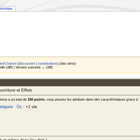
istorique
NeeChance
(
discussion
|
contributions
)
(des riens)
lle (diff) | Version suivante → (diff)
urriture et Effets
tome a un total de
150 points
, vous pouvez les attribuer dans des caractéristiques grace à:
tégorie : Os
: +1 vie