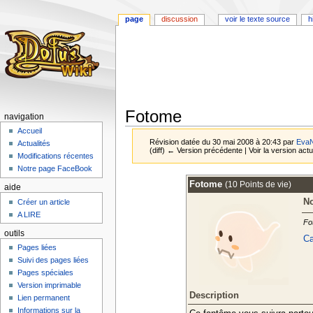
page
discussion
voir le texte source
h
Fotome
navigation
Accueil
Révision datée du 30 mai 2008 à 20:43 par
Eva
Actualités
(diff) ← Version précédente | Voir la version actue
Modifications récentes
Notre page FaceBook
Aller
Aller
Fotome
(10 Points de vie)
aide
à
à
No
Créer un article
la
la
A LIRE
navigation
recherche
Fo
outils
Ca
Pages liées
Suivi des pages liées
Pages spéciales
Version imprimable
Description
Lien permanent
Informations sur la