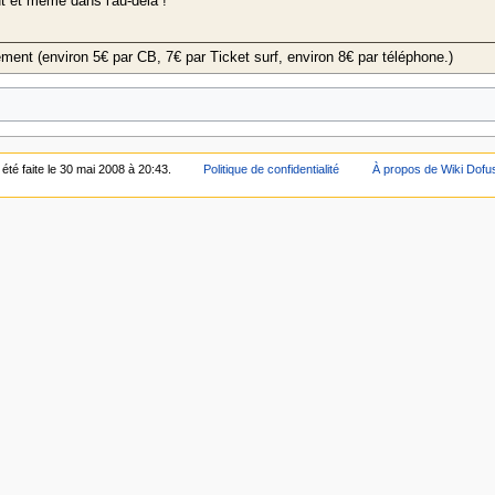
t et même dans l'au-delà !
ent (environ 5€ par CB, 7€ par Ticket surf, environ 8€ par téléphone.)
été faite le 30 mai 2008 à 20:43.
Politique de confidentialité
À propos de Wiki Dofu