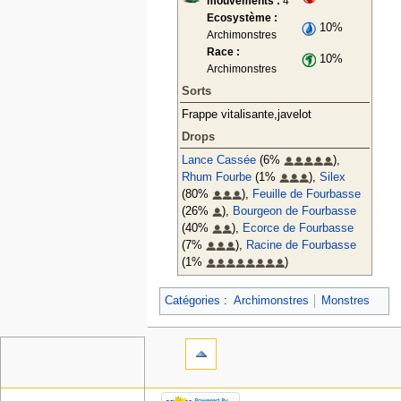
mouvements :
4
Ecosystème :
10%
Archimonstres
Race :
10%
Archimonstres
Sorts
Frappe vitalisante,javelot
Drops
Lance Cassée
(6%
),
Rhum Fourbe
(1%
),
Silex
(80%
),
Feuille de Fourbasse
(26%
),
Bourgeon de Fourbasse
(40%
),
Ecorce de Fourbasse
(7%
),
Racine de Fourbasse
(1%
)
Catégories
:
Archimonstres
Monstres