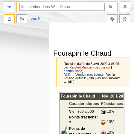
plus
Fourapin le Chaud
Révision datée du 6 avril 2009 à 06:06
par
Ratchet Ranger
(
discussion
|
contributions
)
(
diff
)
← Version précédente
| Voir la
version actuelle (diff) | Version suivante
→ (diff)
Aller
Aller
Fourapin le Chaud
Niv. 20 à 24
à
à
Caractéristiques
Résistances
la
la
navigation
recherche
Vie :
300 à 500
10%
Points d'actions :
10%
7
Points de
10%