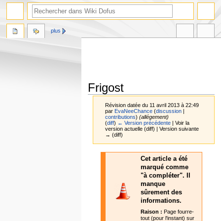
plus
Frigost
Révision datée du 11 avril 2013 à 22:49
par
EvaNeeChance
(
discussion
|
contributions
)
(allégement)
(
diff
)
← Version précédente
| Voir la
version actuelle (diff) | Version suivante
→ (diff)
Aller
Aller
Cet article a été
à
à
marqué comme
la
la
"à compléter". Il
navigation
recherche
manque
sûrement des
informations.
Raison :
Page fourre-
tout (pour l'instant) sur