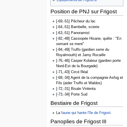
4
Équipements de Frigost III
Position de PNJ sur Frigost
[-69,-51] Pêcheur du lac
[-64,-51] Bambelle, scierie
[-63,-51] Panoramist
[-82,-48] Cassiopée Hisane, quête : "En
semant se ment"
[-84,-49] Truffo (gardien serre du
Royalmouth) et Jamy Rocaille
[-76,-46] Casper Kolateur (gardien porte
Nord-Est de la Bourgade)
[-71,-43] Circé Réal
[-68,-34] Agent de la compagnie Asfog et
Fils (aider Truffo et Waldos)
[-72,-31] Bisale Vinlenta
[-73,-34] Porte Sud
Bestiaire de Frigost
La
faune qui hante l'île de Frigost
.
Panoplies de Frigost III