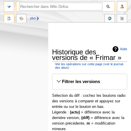
plus
Aide
Historique des
versions de « Frimar »
Voir les opérations sur cette page
(
voir le journal
des abus
)
Aller
Aller
Filtrer les versions
à
à
la
la
navigation
recherche
Sélection du diff : cochez les boutons radio
des versions à comparer et appuyez sur
entrée ou sur le bouton en bas.
Légende :
(actu)
= différence avec la
dernière version,
(diff)
= différence avec la
version précédente,
m
= modification
mineure.