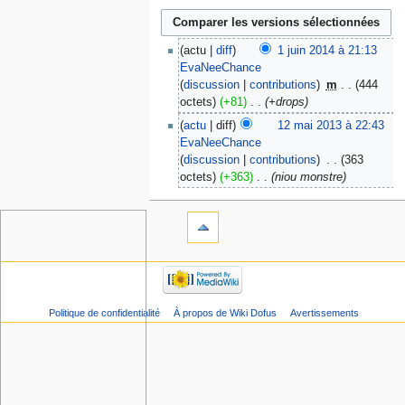
actu
diff
1 juin 2014 à 21:13
EvaNeeChance
discussion
contributions
‎
m
444
octets
+81
‎
+drops
actu
diff
12 mai 2013 à 22:43
EvaNeeChance
discussion
contributions
‎
363
octets
+363
‎
niou monstre
Politique de confidentialité
À propos de Wiki Dofus
Avertissements