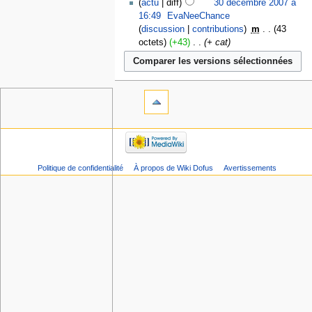
actu
diff
30 décembre 2007 à
16:49
‎
EvaNeeChance
discussion
contributions
‎
m
43
octets
+43
‎
+ cat
Politique de confidentialité
À propos de Wiki Dofus
Avertissements