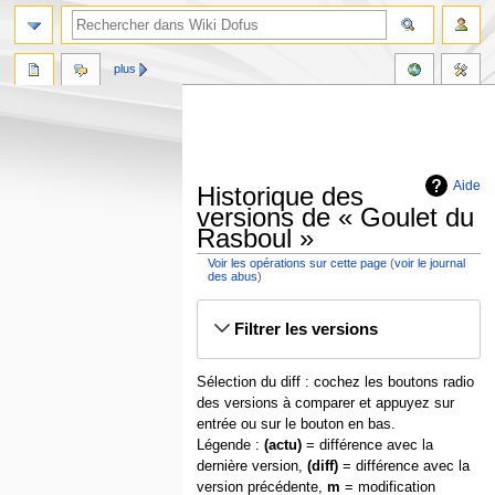
plus
Aide
Historique des
versions de « Goulet du
Rasboul »
Voir les opérations sur cette page
(
voir le journal
des abus
)
Aller
Aller
Filtrer les versions
à
à
la
la
navigation
recherche
Sélection du diff : cochez les boutons radio
des versions à comparer et appuyez sur
entrée ou sur le bouton en bas.
Légende :
(actu)
= différence avec la
dernière version,
(diff)
= différence avec la
version précédente,
m
= modification