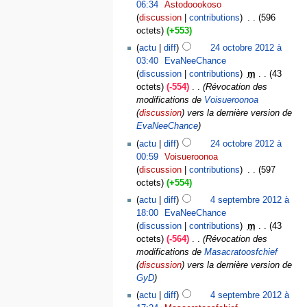
06:34
‎
Astodoookoso
discussion
contributions
‎
596
octets
+553
actu
diff
24 octobre 2012 à
03:40
‎
EvaNeeChance
discussion
contributions
‎
m
43
octets
-554
‎
Révocation des
modifications de
Voisueroonoa
(
discussion
) vers la dernière version de
EvaNeeChance
actu
diff
24 octobre 2012 à
00:59
‎
Voisueroonoa
discussion
contributions
‎
597
octets
+554
actu
diff
4 septembre 2012 à
18:00
‎
EvaNeeChance
discussion
contributions
‎
m
43
octets
-564
‎
Révocation des
modifications de
Masacratoosfchief
(
discussion
) vers la dernière version de
GyD
actu
diff
4 septembre 2012 à