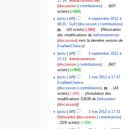
17:24
‎
Masacratoosfchief
discussion
contributions
‎
607
octets
+564
actu
diff
4 septembre 2012 à
06:01
‎
GyD
discussion
contributions
m
43 octets
-564
‎
Révocation
des modifications de
Admimasterson
(
discussion
) vers la dernière version de
EvaNeeChance
actu
diff
3 septembre 2012 à
23:12
‎
Admimasterson
discussion
contributions
‎
607
octets
+564
actu
diff
1 mai 2012 à 17:47
EvaNeeChance
discussion
contributions
‎
m
43
octets
-286
‎
Annulation des
modifications 53639 de
Dofusantor
(
discussion
)
actu
diff
1 mai 2012 à 17:31
Dofusantor
discussion
contributions
‎
329 octets
+286