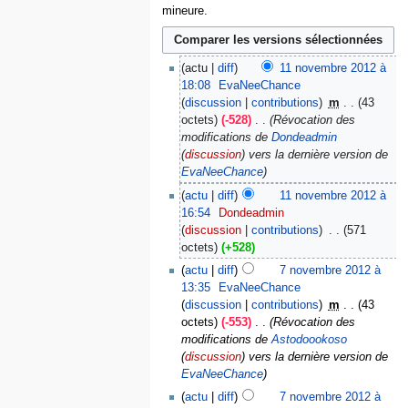
mineure.
actu
diff
11 novembre 2012 à
18:08
‎
EvaNeeChance
discussion
contributions
‎
m
43
octets
-528
‎
Révocation des
modifications de
Dondeadmin
(
discussion
) vers la dernière version de
EvaNeeChance
actu
diff
11 novembre 2012 à
16:54
‎
Dondeadmin
discussion
contributions
‎
571
octets
+528
actu
diff
7 novembre 2012 à
13:35
‎
EvaNeeChance
discussion
contributions
‎
m
43
octets
-553
‎
Révocation des
modifications de
Astodoookoso
(
discussion
) vers la dernière version de
EvaNeeChance
actu
diff
7 novembre 2012 à