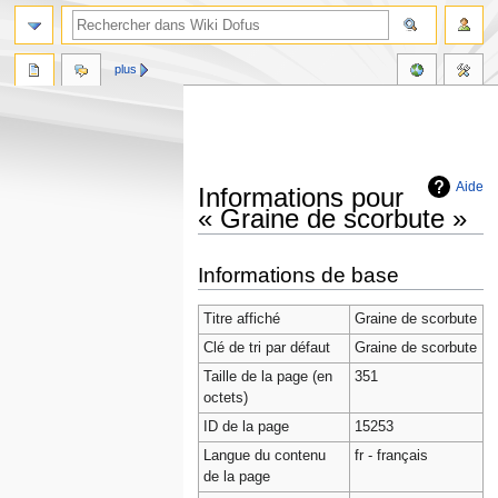
plus
Aide
Informations pour
« Graine de scorbute »
Aller
Aller
Informations de base
à
à
la
la
Titre affiché
Graine de scorbute
navigation
recherche
Clé de tri par défaut
Graine de scorbute
Taille de la page (en
351
octets)
ID de la page
15253
Langue du contenu
fr - français
de la page