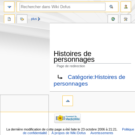
plus
Histoires de
personnages
Page de redirection
Aller
Aller
Rediriger vers :
Catégorie:Histoires de
à
à
personnages
la
la
navigation
recherche
La dernière modification de cette page a été faite le 23 octobre 2006 à 21:21.
Politique
de confidentialité
À propos de Wiki Dofus
Avertissements