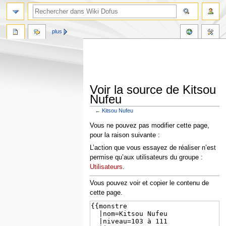
plus
Voir la source de Kitsou
Nufeu
←
Kitsou Nufeu
Aller
Aller
Vous ne pouvez pas modifier cette page,
à
à
pour la raison suivante :
la
la
L’action que vous essayez de réaliser n’est
navigation
recherche
permise qu’aux utilisateurs du groupe :
Utilisateurs
.
Vous pouvez voir et copier le contenu de
cette page.