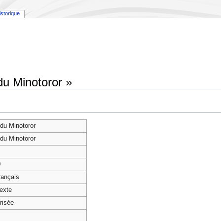
istorique
 du Minotoror »
e du Minotoror
e du Minotoror
0
français
texte
risée