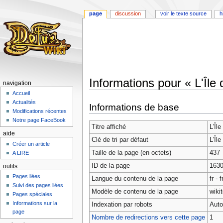
page
discussion
voir le texte source
h
Informations pour « L'Île
navigation
Accueil
Aller
Aller
Actualités
Informations de base
à
à
Modifications récentes
la
la
Notre page FaceBook
Titre affiché
L'Îl
navigation
recherche
aide
Clé de tri par défaut
L'Îl
Créer un article
Taille de la page (en octets)
437
A LIRE
ID de la page
163
outils
Pages liées
Langue du contenu de la page
fr - 
Suivi des pages liées
Modèle de contenu de la page
wiki
Pages spéciales
Informations sur la
Indexation par robots
Auto
page
Nombre de redirections vers cette page
1