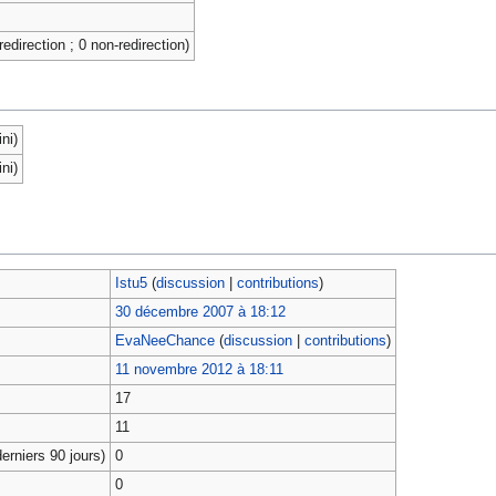
redirection ; 0 non-redirection)
ni)
ni)
Istu5
(
discussion
|
contributions
)
30 décembre 2007 à 18:12
EvaNeeChance
(
discussion
|
contributions
)
11 novembre 2012 à 18:11
17
11
erniers 90 jours)
0
0