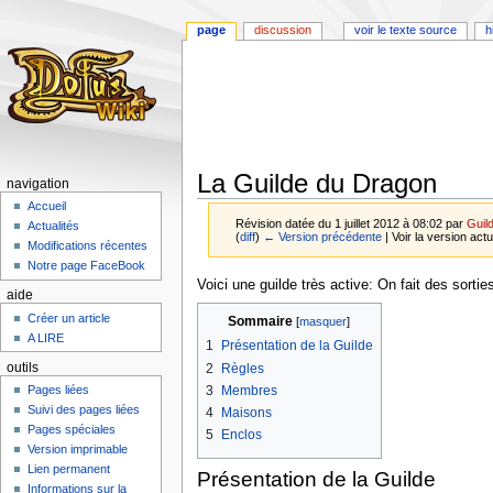
page
discussion
voir le texte source
h
La Guilde du Dragon
navigation
Accueil
Révision datée du 1 juillet 2012 à 08:02 par
Guil
Actualités
(
diff
)
← Version précédente
| Voir la version actu
Modifications récentes
Notre page FaceBook
Aller
Aller
Voici une guilde très active: On fait des sortie
aide
à
à
Créer un article
Sommaire
la
la
A LIRE
1
Présentation de la Guilde
navigation
recherche
2
Règles
outils
3
Membres
Pages liées
Suivi des pages liées
4
Maisons
Pages spéciales
5
Enclos
Version imprimable
Lien permanent
Présentation de la Guilde
Informations sur la