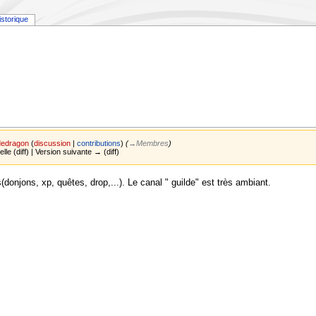
istorique
dedragon
(
discussion
|
contributions
)
(
→‎Membres
)
elle (diff) | Version suivante → (diff)
s(donjons, xp, quêtes, drop,...). Le canal " guilde" est très ambiant.