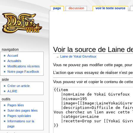
page
discussion
voir le texte source
Voir la source de Laine d
navigation
Accueil
←
Laine de Yokaï Givrefoux
Actualités
Aller
Aller
Vous ne pouvez pas modifier cette page, pour l
Modifications récentes
à
à
Notre page FaceBook
L’action que vous essayez de réaliser n’est pe
la
la
aide
navigation
recherche
Vous pouvez voir et copier le contenu de cett
Créer un article
A LIRE
outils
Pages liées
Suivi des pages liées
Pages spéciales
Informations sur la
page