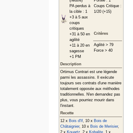
(neutre)
Portée : 1
PA perdus à
Coups Critique :
la cible : 1
1/20 (+15)
+3 à 5 aux
coups
critiques
Critères
+31 à 50 en
agilité
Agilité > 79
+11 à 20 en
Force > 40
sagesse
+1 PM
Description
Ortimus Contrari est une légende
parmi les assassins. Il exécute
toujours ses contrats d'une manière
totalement opposée aux méthodes
traditionnelles. N'en demandez pas
plus, vous pourriez mourir dans
l'instant.
Recette
12 x
Bois d'If
, 10 x
Bois de
Châtaignier
, 10 x
Bois de Merisier
,
2 x
Kouartz
, 2 x
Kobalite
, 1 x