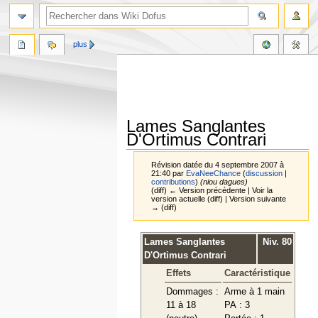
plus
Lames Sanglantes
D'Ortimus Contrari
Révision datée du 4 septembre 2007 à
21:40 par
EvaNeeChance
(
discussion
|
contributions
)
(niou dagues)
(diff) ← Version précédente | Voir la
version actuelle (diff) | Version suivante
→ (diff)
Aller
Aller
Lames Sanglantes
Niv. 80
à
à
D'Ortimus Contrari
la
la
Effets
Caractéristique
navigation
recherche
Dommages :
Arme à 1 main
11 à 18
PA : 3